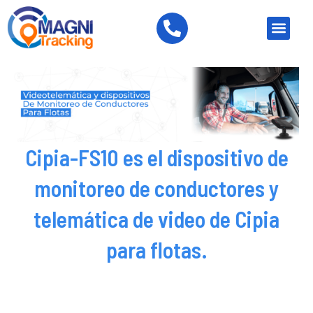
Ir
P
Men
al
h
contenido
o
n
e
-
a
l
Cipia-FS10 es el dispositivo de
t
monitoreo de conductores y
telemática de video de Cipia
para flotas.