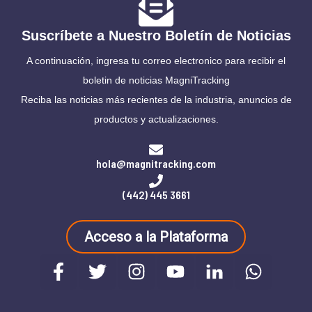
Suscríbete a Nuestro Boletín de Noticias
A continuación, ingresa tu correo electronico para recibir el
boletin de noticias MagniTracking
Reciba las noticias más recientes de la industria, anuncios de
productos y actualizaciones.
hola@magnitracking.com
(442) 445 3661
Acceso a la Plataforma
F
T
I
Y
W
a
w
n
o
h
c
i
s
u
a