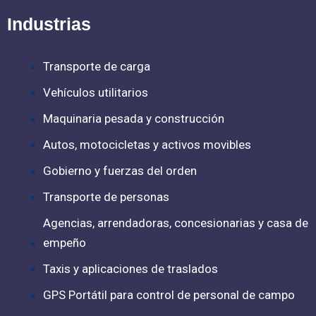
e
t
t
t
t
b
t
a
u
s
Industrias
o
e
g
b
a
o
r
r
e
p
Transporte de carga
k
a
p
Vehículos utilitarios
-
m
f
Maquinaria pesada y construcción
Autos, motocicletas y activos movibles
Gobierno y fuerzas del orden
Transporte de personas
Agencias, arrendadoras, concesionarias y casa de
empeño
Taxis y aplicaciones de traslados
GPS Portátil para control de personal de campo