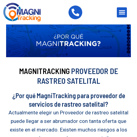
Ir
P
Men
al
h
contenido
o
n
e
-
a
l
t
MAGNITRACKING
PROVEEDOR DE
RASTREO SATELITAL
¿Por qué MagniTracking para proveedor de
servicios de rastreo satelital?
Actualmente elegir un Proveedor de rastreo satelital
puede llegar a ser abrumador con tanta oferta que
existe en el mercado. Existen muchos riesgos a los