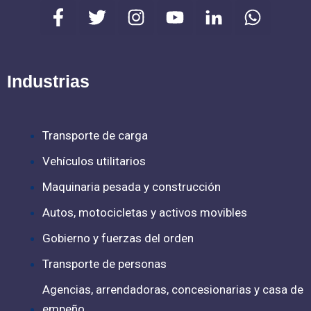
F
T
I
Y
W
a
w
n
o
h
c
i
s
u
a
e
t
t
t
t
b
t
a
u
s
Industrias
o
e
g
b
a
o
r
r
e
p
k
a
p
Transporte de carga
-
m
Vehículos utilitarios
f
Maquinaria pesada y construcción
Autos, motocicletas y activos movibles
Gobierno y fuerzas del orden
Transporte de personas
Agencias, arrendadoras, concesionarias y casa de
empeño